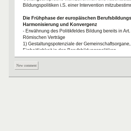
Bildungspolitiken i.S. einer Intervention mitzubesti
Die Frühphase der europäischen Berufsbildungsp
Harmonisierung und Konvergenz
- Erwähnung des Politikfeldes Bildung bereits in Art.
Römischen Verträge
1) Gestaltungspotenziale der Gemeinschaftsorgane,
Einheitlichkeit in den Berufsbildungspolitiken
1963 Harmonisierungsdoktrin
New comment
vom Rat der Europäischen Gemeinschaften formulie
Grundsätze zur Durchführung der Berufsbildung zu 
harmonischen Entwicklung der einzelnen Volkswirts
auch des gemeinsamen Marktes
Ziel:
harmonsiche Entwicklung der Berufsbildungss
Harmonisierung der Berufsbildungspolitiken zur Ko
Berufsbildungssysteme der Mitgliedstaaten