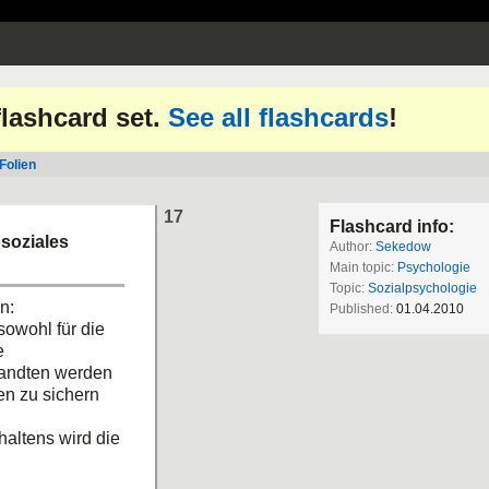
 flashcard set.
See all flashcards
!
Folien
17
Flashcard info:
osoziales
Author:
Sekedow
Main topic:
Psychologie
Topic:
Sozialpsychologie
n:
Published:
01.04.2010
sowohl für die
e
rwandten werden
en zu sichern
haltens wird die