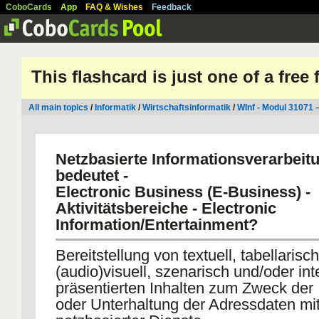
CoboCards
App
FAQ & Wishes
Feedback
This flashcard is just one of a free
All main topics
/
Informatik
/
Wirtschaftsinformatik
/
WInf - Modul 31071 
Netzbasierte Informationsverarbeit
bedeutet -
Electronic Business (E-Business) -
Aktivitätsbereiche - Electronic
Information/Entertainment?
Bereitstellung von textuell, tabellarisch
(audio)visuell, szenarisch und/oder int
präsentierten Inhalten zum Zweck der 
oder Unterhaltung der Adressdaten mit