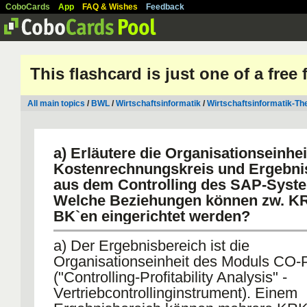
CoboCards
App
FAQ & Wishes
Feedback
This flashcard is just one of a free
All main topics
/
BWL
/
Wirtschaftsinformatik
/
Wirtschaftsinformatik-Th
a) Erläutere die Organisationseinhe
Kostenrechnungskreis und Ergebni
aus dem Controlling des SAP-Syste
Welche Beziehungen können zw. K
BK`en eingerichtet werden?
a) Der Ergebnisbereich ist die
Organisationseinheit des Moduls CO-
("Controlling-Profitability Analysis" -
Vertriebcontrollinginstrument). Einem