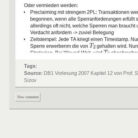
Oder vermieden werden:
Preclaiming mit strengem 2PL: Transaktionen wer
begonnen, wenn alle Sperranforderungen erfüllt 
allerdings oft nicht, welche Sperren man braucht
Verdacht anfordern -> zuviel Belegung
Zeitstempel: Jede TA kriegt einen Timestamp. Nu
Sperre erwerbenm die von
gehalten wird. Nun
Strategien. Bei Wound-Wait wird
abgebroche
ist, sonst wartet
auf Freigabe. Bei Wait-Die wa
Tags:
älter ist, ansonsten wird
abgebrochen.
Source:
DB1 Vorlesung 2007 Kapitel 12 von Prof. S
Sizov
New comment