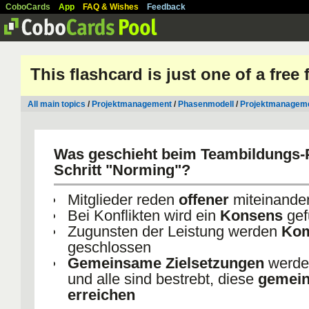
CoboCards
App
FAQ & Wishes
Feedback
This flashcard is just one of a free
All main topics
/
Projektmanagement
/
Phasenmodell
/
Projektmanagem
Was geschieht beim Teambildungs-
Schritt "Norming"?
Mitglieder reden
offener
miteinande
Bei Konflikten wird ein
Konsens
gef
Zugunsten der Leistung werden
Kom
geschlossen
Gemeinsame Zielsetzungen
werden
und alle sind bestrebt, diese
gemei
erreichen