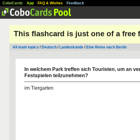
CoboCards
App
FAQ & Wishes
Feedback
This flashcard is just one of a free
All main topics
/
Deutsch
/
Landeskunde
/
Eine Reise nach Berlin
In welchem Park treffen sich Touristen, um an v
Festspielen teilzunehmen?
im Tiergarten