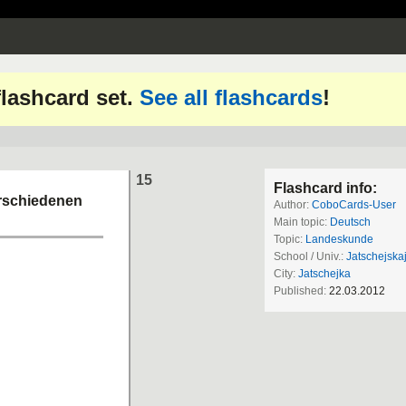
 flashcard set.
See all flashcards
!
15
Flashcard info:
erschiedenen
Author:
CoboCards-User
Main topic:
Deutsch
Topic:
Landeskunde
School / Univ.:
Jatschejska
City:
Jatschejka
Published:
22.03.2012