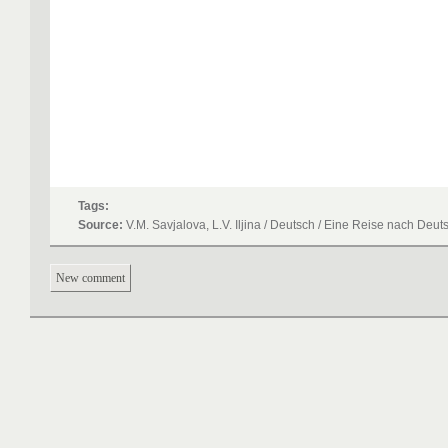
Tags:
Source:
V.M. Savjalova, L.V. Iljina / Deutsch / Eine Reise nach Deu
New comment