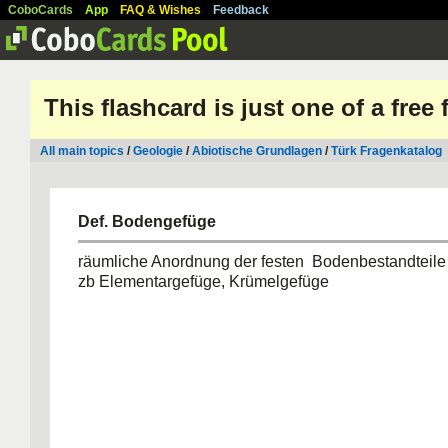
CoboCards
App
FAQ & Wishes
Feedback
This flashcard is just one of a free
All main topics
/
Geologie
/
Abiotische Grundlagen
/
Türk Fragenkatalog
Def. Bodengefüge
räumliche Anordnung der festen Bodenbestandteile
zb Elementargefüge, Krümelgefüge