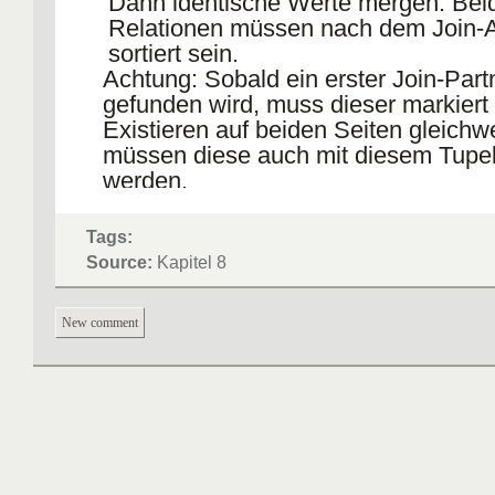
Dann identische Werte mergen. Bei
Relationen müssen nach dem Join-At
sortiert sein.
Achtung: Sobald ein erster Join-Part
gefunden wird, muss dieser markiert
Existieren auf beiden Seiten gleichwe
müssen diese auch mit diesem Tupel
werden.
Hash Join: Join-Attribute mit Hash-F
dieselben Buckets abbilden, wo zu 
Tags:
Tupel liegen. Problem: Wenn die zu 
Source:
Kapitel 8
Hashtabelle nicht komplett in RAM p
es langsam (eine Seite pro Zugriff l
New comment
werden beide Relation partitioniert, 
kleine Partitionen miteinander vergl
werden müssen: Build- und Probe-P
jede Partition.