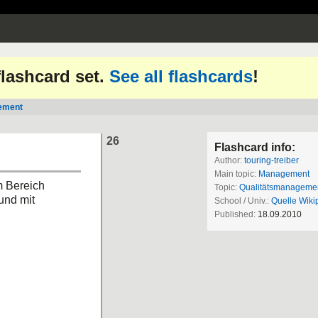
 flashcard set.
See all flashcards
!
ement
26
Flashcard info:
Author:
touring-treiber
Main topic:
Management
m Bereich
Topic:
Qualitätsmanageme
und mit
School / Univ.:
Quelle Wiki
Published:
18.09.2010