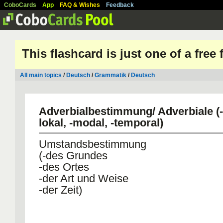
CoboCards
App
FAQ & Wishes
Feedback
This flashcard is just one of a free
All main topics
/
Deutsch
/
Grammatik
/
Deutsch
Adverbialbestimmung/ Adverbiale (-
lokal, -modal, -temporal)
Umstandsbestimmung
(-des Grundes
-des Ortes
-der Art und Weise
-der Zeit)