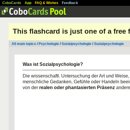
CoboCards
App
FAQ & Wishes
Feedback
This flashcard is just one of a free
All main topics
/
Psychologie
/
Sozialpsychologie
/
Sozialpsychologie
Was ist Sozialpsychologie?
Die wissenschaftl. Untersuchung der Art und Weise, 
menschliche Gedanken, Gefühle oder Handeln beei
von der
realen oder phantasierten Präsenz
andere