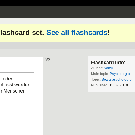
 flashcard set.
See all flashcards
!
22
Flashcard info:
Author:
Samy
Main topic:
Psychologie
in der
Topic:
Sozialpsychologie
nflusst werden
Published:
13.02.2010
r Menschen