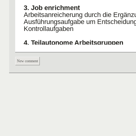
3. Job enrichment
Arbeitsanreicherung durch die Ergänz
Ausführungsaufgabe um Entscheidung
Kontrollaufgaben
4. Teilautonome Arbeitsgruppen
sind Kleingruppen innerhalb einer Abte
Unternehmens, deren Mitglieder
New comment
- zusammenhängende Aufgaben
- gemeinsam und
- eigenverantwortlich
erfüllen.
Zur Wahrnehmung ihrer Aufgaben besi
Gruppen diejenigen Entscheidungs- u
Kontrollkompetenzen, die vormals auf
hierarchisch höheren Ebenen angesied