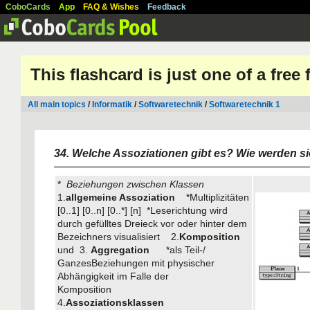
CoboCards
App
FAQ & Wishes
Feedback
This flashcard is just one of a free
All main topics
/
Informatik
/
Softwaretechnik
/
Softwaretechnik 1
34. Welche Assoziationen gibt es? Wie werden si
*
Beziehungen zwischen Klassen
1.
allgemeine Assoziation
*Multiplizitäten
[0..1] [0..n] [0..*] [n] *Leserichtung wird
durch gefülltes Dreieck vor oder hinter dem
Bezeichners visualisiert 2.
Komposition
und 3.
Aggregation
*als Teil-/
GanzesBeziehungen mit physischer
Abhängigkeit im Falle der
Komposition
4.
Assoziationsklassen