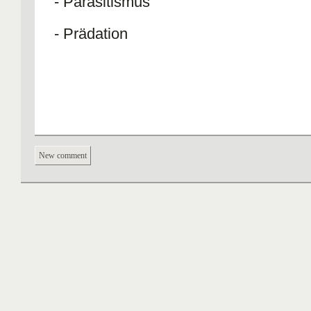
- Parasitismus
- Prädation
New comment