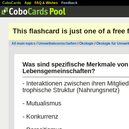
CoboCards
App
FAQ & Wishes
Feedback
This flashcard is just one of a free
All main topics
/
Umweltwissenschaften
/
Ökologie
/
Ökologie für Umwel
Was sind spezifische Merkmale von
Lebensgemeinschaften?
- Interaktionen zwischen ihren Mitglied
trophische Struktur (Nahrungsnetz)
- Mutualismus
- Konkurrenz