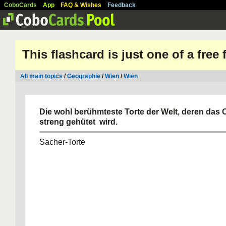
CoboCards
App
FAQ & Wishes
Feedback
This flashcard is just one of a free
All main topics
/
Geographie
/
Wien
/
Wien
Die wohl berühmteste Torte der Welt, deren das O
streng gehütet wird.
Sacher-Torte