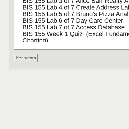
BIS 155 Lab 3 of 7 Alice Barr Realty A
BIS 155 Lab 4 of 7 Create Address La
BIS 155 Lab 5 of 7 Bruno's Pizza Anal
BIS 155 Lab 6 of 7 Day Care Center
BIS 155 Lab 7 of 7 Access Database
BIS 155 Week 1 Quiz (Excel Fundame
Charting)
BIS 155 Week 2 Quiz (Excel s Advan
Formulas & Functions)
New comment
BIS 155 Week 3 Quiz (Data Analysis F
BIS 155 Week 4 Quiz (Office Integrati
Merge)
BIS 155 Week 5 Quiz (Consolidating 
What-If Analysis)
BIS 155 Week 8 Final Exam