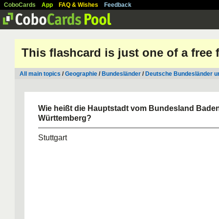
CoboCards
App
FAQ & Wishes
Feedback
This flashcard is just one of a free
All main topics
/
Geographie
/
Bundesländer
/
Deutsche Bundesländer un
Wie heißt die Hauptstadt vom Bundesland Baden
Württemberg?
Stuttgart