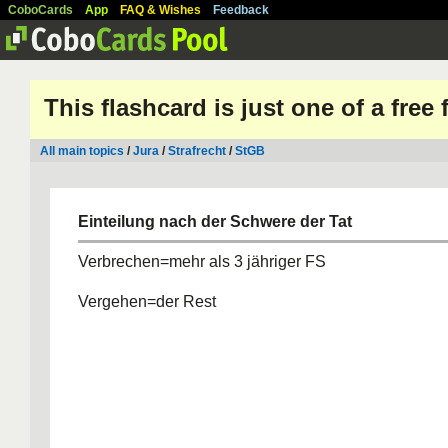
CoboCards
App
FAQ & Wishes
Feedback
This flashcard is just one of a free
All main topics
/
Jura
/
Strafrecht
/
StGB
Einteilung nach der Schwere der Tat
Verbrechen=mehr als 3 jähriger FS
Vergehen=der Rest