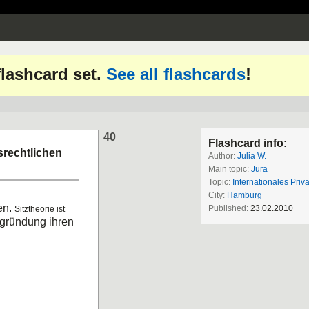
 flashcard set.
See all flashcards
!
40
Flashcard info:
srechtlichen
Author:
Julia W.
Main topic:
Jura
Topic:
Internationales Priva
City:
Hamburg
en.
Published:
23.02.2010
Sitztheorie ist
gründung ihren