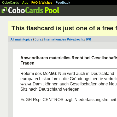
CoboCards
App
FAQ & Wishes
Feedback
This flashcard is just one of a free
All main topics
/
Jura
/
Internationales Privatrecht
/
IPR
Anwendbares materielles Recht bei Gesellschaft
Fragen
Reform des MoMiG: Nun wird auch in Deutschland -
europarechtskonform - die Gründungstheorie vertret
Damit können auch Gesellschaften ohne Neu
veraltet.
Sitz nach Deutschland verlegen.
EuGH Rsp. CENTROS bzgl. Niederlassungsfreiheit