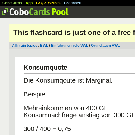
CoboCards
App
FAQ & Wishes
Feedback
This flashcard is just one of a free
All main topics
/
BWL
/
Einführung in die VWL
/
Grundlagen VWL
Konsumquote
Die Konsumqoute ist Marginal.
Beispiel:
Mehreinkommen von 400 GE
Konsumnachfrage anstieg von 300 G
300 / 400 = 0,75