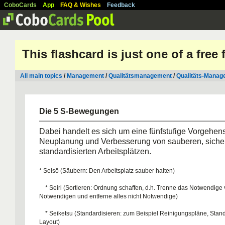
CoboCards
App
FAQ & Wishes
Feedback
This flashcard is just one of a free
All main topics
/
Management
/
Qualitätsmanagement
/
Qualitäts-Manag
Die 5 S-Bewegungen
Dabei handelt es sich um eine fünfstufige Vorgehen
Neuplanung und Verbesserung von sauberen, siche
standardisierten Arbeitsplätzen.
* Seisō (Säubern: Den Arbeitsplatz sauber halten)
* Seiri (Sortieren: Ordnung schaffen, d.h. Trenne das Notwendige 
Notwendigen und entferne alles nicht Notwendige)
* Seiketsu (Standardisieren: zum Beispiel Reinigungspläne, Stand
Layout)