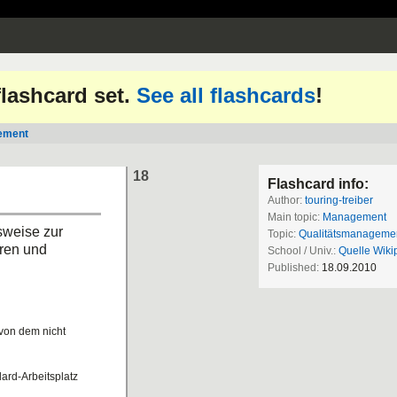
 flashcard set.
See all flashcards
!
ement
18
Flashcard info:
Author:
touring-treiber
Main topic:
Management
sweise zur
Topic:
Qualitätsmanageme
ren und
School / Univ.:
Quelle Wiki
Published:
18.09.2010
von dem nicht
ard-Arbeitsplatz