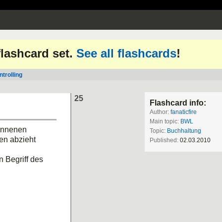
 flashcard set.
See all flashcards
!
trolling
25
Flashcard info:
Author:
fanaticfire
Main topic:
BWL
onnenen
Topic:
Buchhaltung
en abzieht
Published:
02.03.2010
n Begriff des