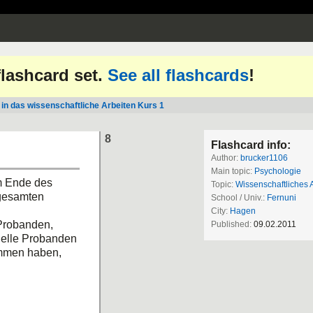
 flashcard set.
See all flashcards
!
 in das wissenschaftliche Arbeiten Kurs 1
8
Flashcard info:
Author:
brucker1106
Main topic:
Psychologie
am Ende des
Topic:
Wissenschaftliches 
 gesamten
School / Univ.:
Fernuni
City:
Hagen
 Probanden,
Published:
09.02.2011
tielle Probanden
ommen haben,