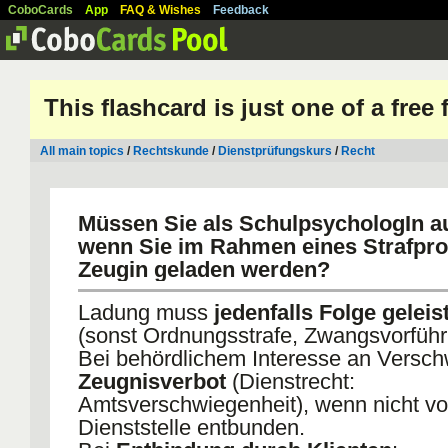
CoboCards
App
FAQ & Wishes
Feedback
This flashcard is just one of a free
All main topics
/
Rechtskunde
/
Dienstprüfungskurs
/
Recht
Müssen Sie als SchulpsychologIn a
wenn Sie im Rahmen eines Strafpro
Zeugin geladen werden?
Ladung muss
jedenfalls Folge gelei
(sonst Ordnungsstrafe, Zwangsvorführ
Bei behördlichem Interesse an Versch
Zeugnisverbot
(Dienstrecht:
Amtsverschwiegenheit), wenn nicht v
Dienststelle entbunden.