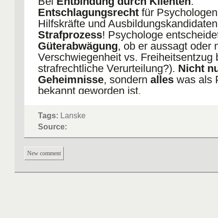
Bei
Entbindung durch Klienten
:
Entschlagungsrecht
für Psychologen
Hilfskräfte und Ausbildungskandidaten
Strafprozess
! Psychologe entscheide
Güterabwägung
, ob er aussagt oder n
Verschwiegenheit vs. Freiheitsentzug 
strafrechtliche Verurteilung?).
Nicht n
Geheimnisse
, sondern
alles
was als 
bekannt geworden ist.
Teilentbindung
oder
Entbindung dur
Tags:
Lanske
Gericht
gibt es
nicht
!
Source:
New comment