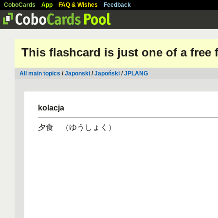
CoboCards
App
FAQ & Wishes
Feedback
This flashcard is just one of a free
All main topics
/
Japonski
/
Japoński
/
JPLANG
kolacja
夕食 （ゆうしょく）