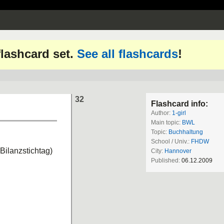
 flashcard set.
See all flashcards
!
32
Flashcard info:
Author:
1-girl
Main topic:
BWL
Topic:
Buchhaltung
School / Univ.:
FHDW
Bilanzstichtag)
City:
Hannover
Published:
06.12.2009