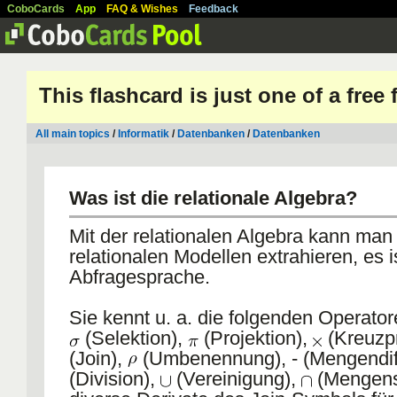
CoboCards
App
FAQ & Wishes
Feedback
This flashcard is just one of a free
All main topics
/
Informatik
/
Datenbanken
/
Datenbanken
Was ist die relationale Algebra?
Mit der relationalen Algebra kann man
relationalen Modellen extrahieren, es i
Abfragesprache.
Sie kennt u. a. die folgenden Operator
(Selektion),
(Projektion),
(Kreuzp
(Join),
(Umbenennung), - (Mengendif
(Division),
(Vereinigung),
(Mengens