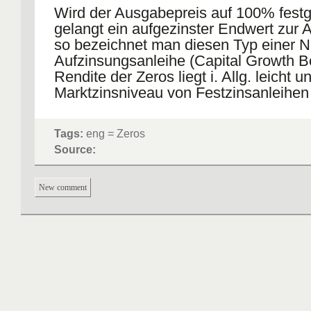
Wird der Ausgabepreis auf 100% festg
gelangt ein aufgezinster Endwert zur 
so bezeichnet man diesen Typ einer N.
Aufzinsungsanleihe (Capital Growth B
Rendite der Zeros liegt i. Allg. leicht 
Marktzinsniveau von Festzinsanleihen 
Bond) gleicher Fristigkeit, was im feh
Kündigungsrecht, in der Wiederanlage
Tags:
eng = Zeros
bzw. in den
Steuervorteilen
der Anlege
Source:
sein mag.
New comment