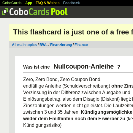
CoboCards
App
FAQ & Wishes
Feedback
This flashcard is just one of a free
All main topics
/
BWL
/
Finanzierung
/
Finance
Nullcoupon-Anleihe
Was ist eine
?
Zero, Zero Bond, Zero Coupon Bond.
endfällige Anleihe (Schuldverschreibung)
ohne Zin
Verzinsung in der Differenz zwischen Ausgabe und
Einlösungsbetrag, also dem Disagio (Diskont) liegt;
Zinszahlungen werden nicht geleistet. Die Laufzeite
zwischen 3 und 35 Jahren;
Kündigungsmöglichkei
weder dem Emittenten noch dem Erwerber zu
(ke
Kündigungsrisiko).