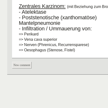
Zentrales Karzinom:
(mit Beziehung zum Bro
- Atelektase
- Poststenotische (xanthomatöse)
Mantelpneumonie
- Infiltration / Ummauerung von:
=> Perikard
=> Vena cava superior
=> Nerven (Phrenicus, Recurrensparese)
=> Oesophagus (Stenose, Fistel)
Periphere Karzinome
New comment
- Pleurabefall, -erguss
- Infiltration der Brustwand
- Pancoast-Tumor (apikales, periphere
Karzinom):
=> Horner Syndrom ( Miosis, Ptosis, Enopthalamus
Infiltration des Tr. sympathicus