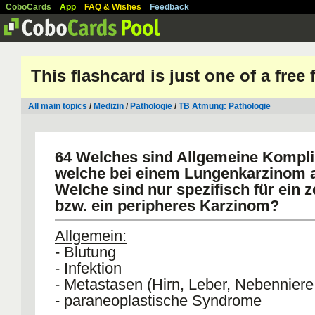
CoboCards
App
FAQ & Wishes
Feedback
This flashcard is just one of a free
All main topics
/
Medizin
/
Pathologie
/
TB Atmung: Pathologie
64 Welches sind Allgemeine Kompli
welche bei einem Lungenkarzinom a
Welche sind nur spezifisch für ein z
bzw. ein peripheres Karzinom?
Allgemein:
- Blutung
- Infektion
- Metastasen (Hirn, Leber, Nebenniere,
- paraneoplastische Syndrome