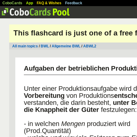
CoboCards
App
FAQ & Wishes
Feedback
This flashcard is just one of a free
All main topics
/
BWL
/
Allgemeine BWL
/
ABWL2
Aufgaben der betrieblichen Produkt
Unter einer Produktionsaufgabe wird d
Vorbereitung
von Produktions
entsch
verstanden, die darin besteht,
unter B
die Knappheit der Güter
festzulegen:
- in welchen
Mengen
produziert wird
(Prod.Quantität)