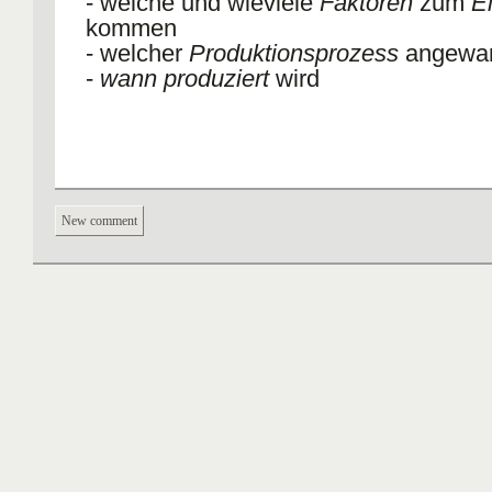
- welche und wieviele
Faktoren
zum
E
kommen
- welcher
Produktionsprozess
angewan
-
wann produziert
wird
New comment