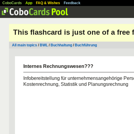
CoboCards
App
FAQ & Wishes
Feedback
This flashcard is just one of a free
All main topics
/
BWL
/
Buchhaltung
/
Buchführung
Internes Rechnungswesen???
Infobereitstellung für unternehmensangehörige Per
Kostenrechnung, Statistik und Planungsrechnung