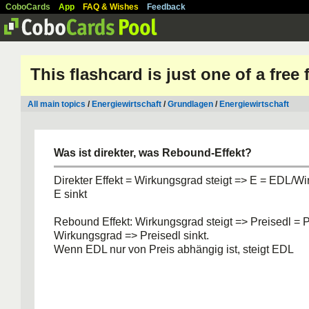
CoboCards
App
FAQ & Wishes
Feedback
This flashcard is just one of a free
All main topics
/
Energiewirtschaft
/
Grundlagen
/
Energiewirtschaft
Was ist direkter, was Rebound-Effekt?
Direkter Effekt = Wirkungsgrad steigt => E = EDL/W
E sinkt
Rebound Effekt: Wirkungsgrad steigt => Preisedl = P
Wirkungsgrad => Preisedl sinkt.
Wenn EDL nur von Preis abhängig ist, steigt EDL