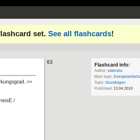
 flashcard set.
See all flashcards
!
63
Flashcard info:
Author:
vaterubu
Main topic:
Energiewirtscha
irkungsgrad. =>
Topic:
Grundlagen
Published:
13.04.2010
reisE /