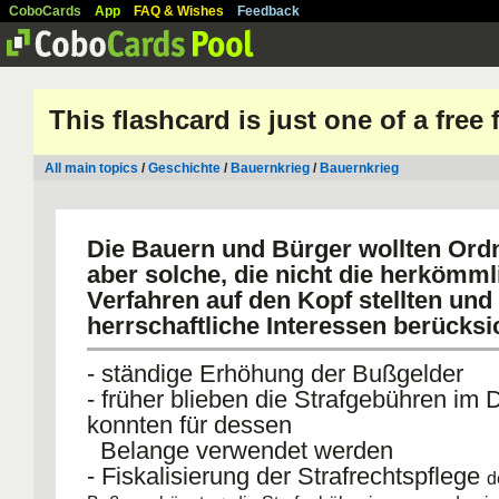
CoboCards
App
FAQ & Wishes
Feedback
This flashcard is just one of a free
All main topics
/
Geschichte
/
Bauernkrieg
/
Bauernkrieg
Die Bauern und Bürger wollten Ord
aber solche, die nicht die herkömm
Verfahren auf den Kopf stellten und 
herrschaftliche Interessen berücksi
- ständige Erhöhung der Bußgelder
- früher blieben die Strafgebühren im 
konnten für dessen
Belange verwendet werden
- Fiskalisierung der Strafrechtspflege
d