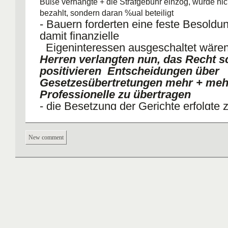
Buße verhängte + die Strafgebühr einzog, wurde nic
bezahlt, sondern daran %ual beteiligt
- Bauern forderten eine feste Besoldun
damit finanzielle
Eigeninteressen ausgeschaltet wäre
Herren verlangten nun, das Recht sch
positivieren Entscheidungen über
Gesetzesübertretungen mehr + meh
Professionelle zu übertragen
- die Besetzung der Gerichte erfolgt
durch die
Obrigkeit
New comment
Bauern wollten nicht stur am alten f
- aus den Dörfern kamen auch
Verbesserungsvorschläge
- sie wollten lediglich eine effektive R
und NICHT AUS
IHR VERDRÄNGT WERDEN