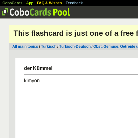
CoboCards
App
FAQ & Wishes
Feedback
This flashcard is just one of a free
All main topics
/
Türkisch
/
Türkisch-Deutsch
/
Obst, Gemüse, Getreide usw
der Kümmel
kimyon