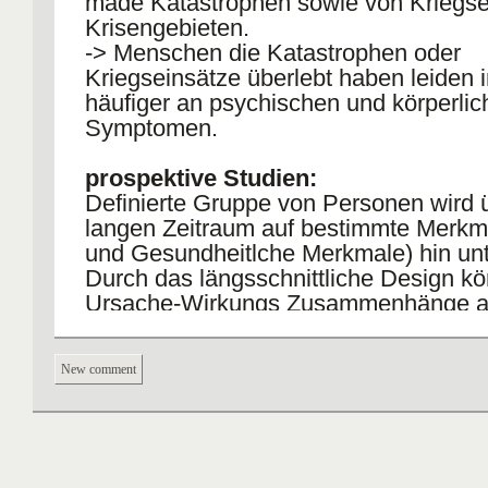
made Katastrophen sowie von Kriegse
Krisengebieten.
-> Menschen die Katastrophen oder
Kriegseinsätze überlebt haben leiden i
häufiger an psychischen und körperlic
Symptomen.
prospektive Studien:
Definierte Gruppe von Personen wird 
langen Zeitraum auf bestimmte Merkm
und Gesundheitlche Merkmale) hin unt
Durch das längsschnittliche Design k
Ursache-Wirkungs Zusammenhänge a
werden.
zb Studie von Kubzansky et al. unters
New comment
1000 Frauen Entwicklung von posttra
Belastungsstörungen (PTBS) und Ent
Herz-Kreislauferkrankungen