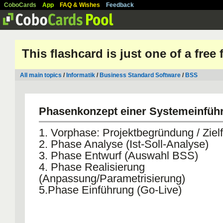
CoboCards
App
FAQ & Wishes
Feedback
This flashcard is just one of a free
All main topics
/
Informatik
/
Business Standard Software
/
BSS
Phasenkonzept einer Systemeinfüh
1. Vorphase: Projektbegründung / Ziel
2. Phase Analyse (Ist-Soll-Analyse)
3. Phase Entwurf (Auswahl BSS)
4. Phase Realisierung
(Anpassung/Parametrisierung)
5.Phase Einführung (Go-Live)