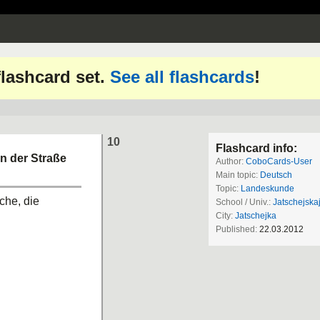
 flashcard set.
See all flashcards
!
10
Flashcard info:
n der Straße
Author:
CoboCards-User
Main topic:
Deutsch
Topic:
Landeskunde
che, die
School / Univ.:
Jatschejska
City:
Jatschejka
Published:
22.03.2012