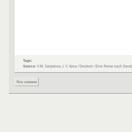
Tags:
Source:
V.M. Savjalova, L.V. Iljina / Deutsch / Eine Reise nach Deu
New comment