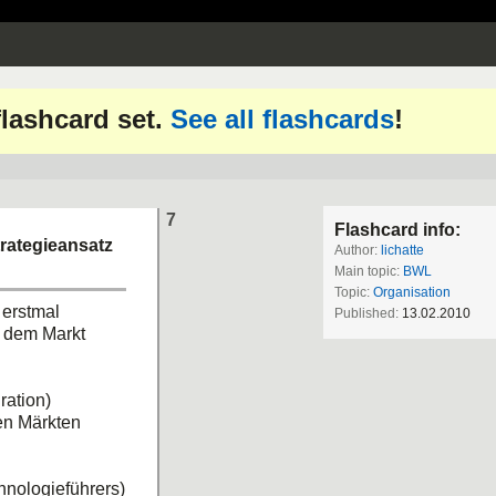
 flashcard set.
See all flashcards
!
7
Flashcard info:
trategieansatz
Author:
lichatte
Main topic:
BWL
Topic:
Organisation
 erstmal
Published:
13.02.2010
 dem Markt
gration)
ren Märkten
hnologieführers)