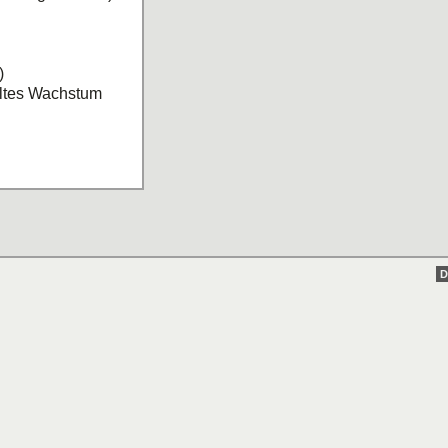
)
eltes Wachstum
D