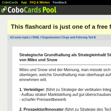
CoboCards
App
FAQ & Wishes
Feedback
This flashcard is just one of a free
All main topics
/
BWL
/
Organisation
/
Orga und Führung Teil B
Strategische Grundhaltung als Strategieinhalt/ S
von Miles und Snow
Miles und Snow sind der Meinung, man müsste sich
überlegen, welche Grundhaltung man überhaupt auf
einnehmen will.
1. Verteidiger
: (führt zu Strategie der vertikalen Inte
- Aufbau straker Marktstellung auf gut überschauba
- scharfer Preiswettbewerb
2. Prospektor/Innovator
(führt zu Strategie des Tec