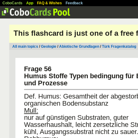
CoboCards
App
FAQ & Wishes
Feedback
This flashcard is just one of a free
All main topics
/
Geologie
/
Abiotische Grundlagen
/
Türk Fragenkatalog
Frage 56
Humus Stoffe Typen bedingung für 
und Prozesse
Def. Humus: Gesamtheit der abgesto
organischen Bodensubstanz
Mull:
nur auf günstigen Substraten, guter
Wasserhaushalt, leicht zersetzliche St
kühl, Ausgangssubstrat nicht zu sauer