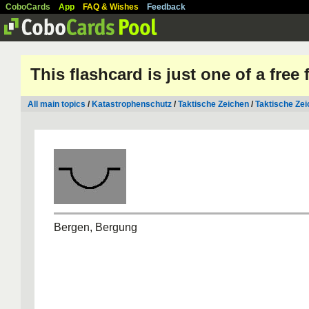
CoboCards
App
FAQ & Wishes
Feedback
This flashcard is just one of a free
All main topics
/
Katastrophenschutz
/
Taktische Zeichen
/
Taktische Ze
Bergen, Bergung