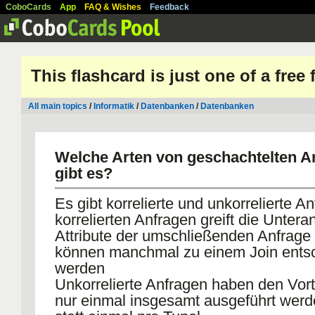
CoboCards
App
FAQ & Wishes
Feedback
This flashcard is just one of a free
All main topics
/
Informatik
/
Datenbanken
/
Datenbanken
Welche Arten von geschachtelten A
gibt es?
Es gibt korrelierte und unkorrelierte A
korrelierten Anfragen greift die Untera
Attribute der umschließenden Anfrage 
können manchmal zu einem Join entsc
werden
Unkorrelierte Anfragen haben den Vorte
nur einmal insgesamt ausgeführt wer