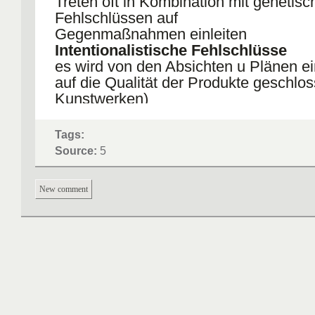
Treten oft in Kombination mit genetisc
Fehlschlüssen auf
Gegenmaßnahmen einleiten
Intentionalistische Fehlschlüsse
es wird von den Absichten u Plänen e
auf die Qualität der Produkte geschlos
Kunstwerken)
Performative Widersprüche
Denken u Handeln bilden nicht immer 
Tags:
Gegenmaßnahme: Diskussion zur Au
Source:
5
hinlenken
Naturalistische Fehlschlüsse
New comment
Aus informativen Aussagen werden no
Aussagen abgeleitet; dabei wird das P
Natürlichkeit genutzt u manchmal mit
Nebenwirkungen argumentiert