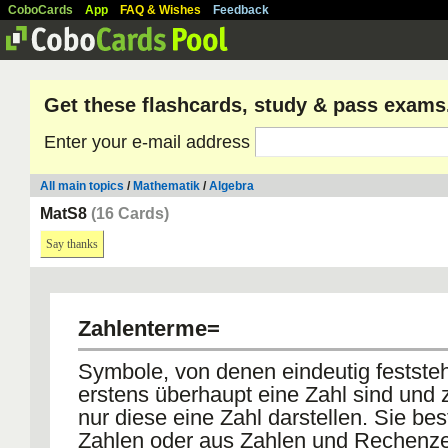
CoboCards
App
FAQ & Wishes
Feedback
Get these flashcards, study & pass exams
Enter your e-mail address
All main topics
/
Mathematik
/
Algebra
MatS8
(16 Cards)
Say thanks
Zahlenterme=
Symbole, von denen eindeutig feststeh
erstens überhaupt eine Zahl sind und 
nur diese eine Zahl darstellen. Sie be
Zahlen oder aus Zahlen und Rechenz