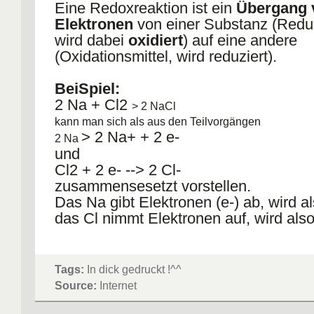
Eine Redoxreaktion ist ein
Übergang 
Elektronen
von einer Substanz (Reduk
wird dabei
oxidiert
) auf eine andere
(Oxidationsmittel, wird reduziert).
BeiSpiel:
2 Na + Cl2
> 2 NaCl
kann man sich als aus den Teilvorgängen
> 2 Na+ + 2 e-
2 Na
und
Cl2 + 2 e-
--> 2 Cl-
zusammensesetzt vorstellen.
Das Na gibt Elektronen (e-) ab, wird al
das Cl nimmt Elektronen auf, wird also
Tags:
In dick gedruckt !^^
Source:
Internet