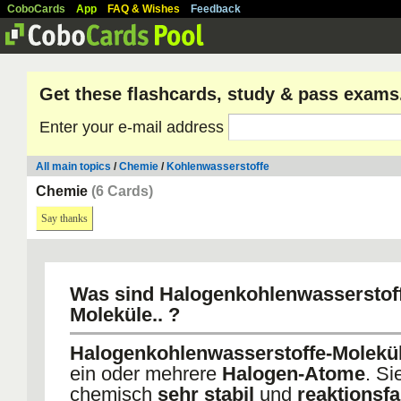
CoboCards
App
FAQ & Wishes
Feedback
Get these flashcards, study & pass exams
Enter your e-mail address
All main topics
/
Chemie
/
Kohlenwasserstoffe
Chemie
(6 Cards)
Say thanks
Was sind Halogenkohlenwasserstoff
Moleküle.. ?
Halogenkohlenwasserstoffe-Molekü
ein oder mehrere
Halogen-Atome
. Si
chemisch
sehr stabil
und
reaktionsfa