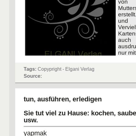
von
Mutter
erstell
und
Verviel
Karten
auch
ausdru
nur mit
Geneh
Verlag
Tags:
Copypright - Elgani Verlag
Source:
tun, ausführen, erledigen
Sie tut viel zu Hause: kochen, sau
usw.
yapmak