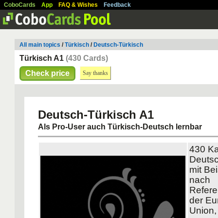
CoboCards
App
FAQ & Wishes
Feedback
All main topics
/
Türkisch
/
Deutsch-Türkisch
Türkisch A1
(430 Cards)
Check price
Say thanks
Deutsch-Türkisch A1
Als Pro-User auch Türkisch-Deutsch lernbar
430 Ka
Deutsc
mit Bei
nach
Refer
der Eu
Union,