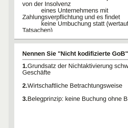
von der Insolvenz
eines Unternehmens mit
Zahlungsverpflichtung und es findet
keine Umbuchung statt (wertauf
Tatsachen)
4.
Grundsatz der Stetigkeit:
a) materielle Stetigkeit 252 (1) Nr.6 
Nennen Sie "Nicht kodifizierte GoB"
- Änderung der Abschreibungsmeth
Begründung
1.
Grundsatz der Nichtaktivierung sch
b) formelle Stetigkeit 252 (1) Nr.1 H
Geschäfte
2.
Wirtschaftliche Betrachtungsweise
3.
Belegprinzip: keine Buchung ohne B