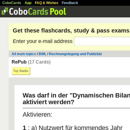
CoboCards
App
FAQ & Wishes
Feedback
Get these flashcards, study & pass exams
Enter your e-mail address
All main topics
/
BWL
/
Rechnungslegung und Publizität
RePub
(17 Cards)
Say thanks
Was darf in der "Dynamischen Bilan
aktiviert werden?
Aktivieren:
1
: a) Nutzwert für kommendes Jahr