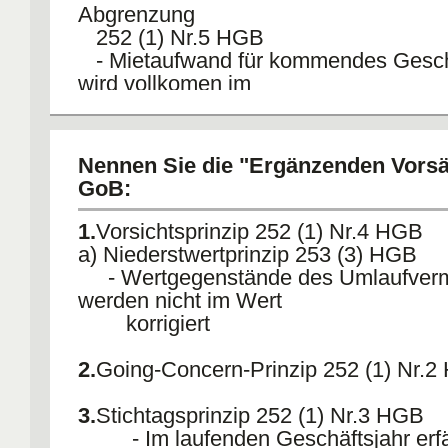
letztes Jahr Insolvenz
Abgrenzung
gegangen ist, Forderungen mü
252 (1) Nr.5 HGB
zu erwartenden
- Mietaufwand für kommendes Gesch
Betrag korrigiert werden
wird vollkomen im
alten Geschäftsjahr erfasst, es erfol
Bildung eines PRAP
Nennen Sie die "Ergänzenden Vorsä
GoB:
1.
Vorsichtsprinzip 252 (1) Nr.4 HGB
a) Niederstwertprinzip 253 (3) HGB
- Wertgegenstände des Umlaufver
werden nicht im Wert
korrigiert
2.
Going-Concern-Prinzip 252 (1) Nr.
3.
Stichtagsprinzip 252 (1) Nr.3 HGB
- Im laufenden Geschäftsjahr erfä