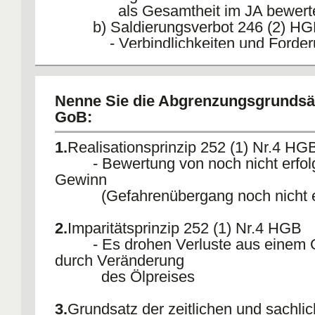
als Gesamtheit im JA bewert
b) Saldierungsverbot 246 (2) H
- Verbindlichkeiten und Forder
werden ohne
Ausweiß miteinander verrech
Nenne Sie die Abgrenzungsgrundsä
3.
Grundsatz der Vollständigkeit 239 (
GoB:
(1) HGB
- Kauf einer Maschine vor Bilanzs
1.
Realisationsprinzip 252 (1) Nr.4 HG
Rechnungsstellung
- Bewertung von noch nicht erfol
und Überweisung folgen im neue
Gewinn
aber der Zugang
(Gefahrenübergang noch nicht er
der Maschine wird nicht im alten
erst im neuen
2.
Imparitätsprinzip 252 (1) Nr.4 HGB
Jahr erfasst
- Es drohen Verluste aus einem G
a) Wertaufhelung 252 (1) Nr.4 
durch Veränderung
- Im laufenden Geschäftsjahr er
des Ölpreises
dass
Unternehmen mit Verbindlichk
3.
Grundsatz der zeitlichen und sachli