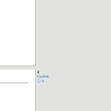
4
Cardlink
0