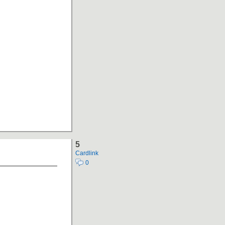
5
Cardlink
0