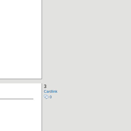
3
Cardlink
0