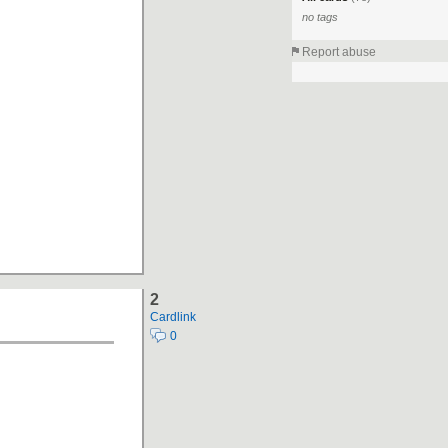
no tags
Report abuse
2
Cardlink
0