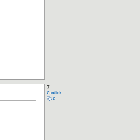
7
Cardlink
0