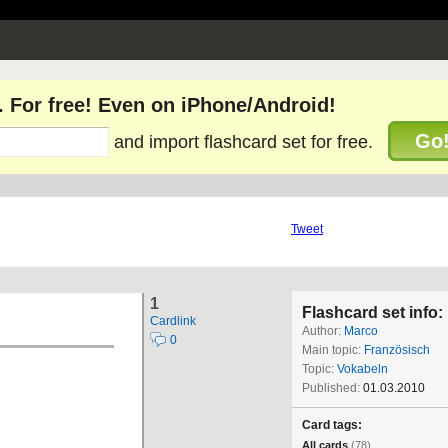
. For free! Even on iPhone/Android!
Go
and import flashcard set for free.
Tweet
1
Flashcard set info:
Cardlink
Author:
Marco
0
Main topic:
Französisch
Topic:
Vokabeln
Published:
01.03.2010
Card tags:
All cards
(78)