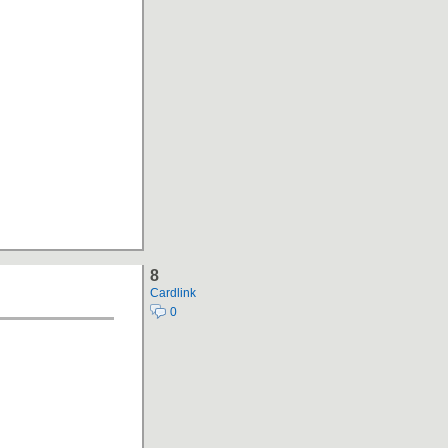
8
Cardlink
0