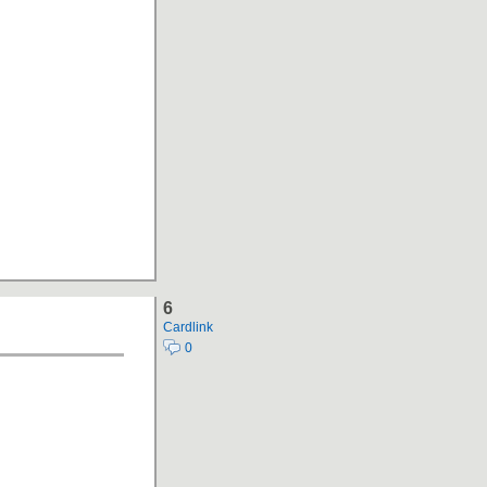
6
Cardlink
0