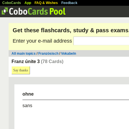
CoboCards
App
FAQ & Wishes
Feedback
Get these flashcards, study & pass exams
Enter your e-mail address
All main topics
/
Französisch
/
Vokabeln
Franz únite 3
(78 Cards)
Say thanks
ohne
sans