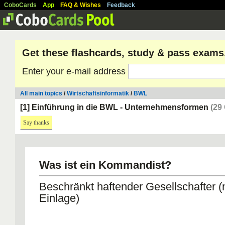
CoboCards
App
FAQ & Wishes
Feedback
Get these flashcards, study & pass exams
Enter your e-mail address
All main topics
/
Wirtschaftsinformatik
/
BWL
[1] Einführung in die BWL - Unternehmensformen
(29
Say thanks
Was ist ein Kommandist?
Beschränkt haftender Gesellschafter (
Einlage)