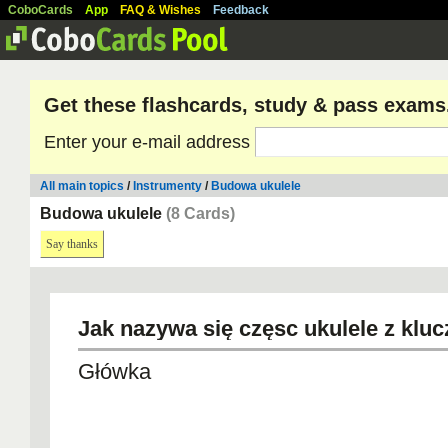
CoboCards
App
FAQ & Wishes
Feedback
Get these flashcards, study & pass exams
Enter your e-mail address
All main topics
/
Instrumenty
/
Budowa ukulele
Budowa ukulele
(8 Cards)
Say thanks
Jak nazywa się częsc ukulele z klu
Główka